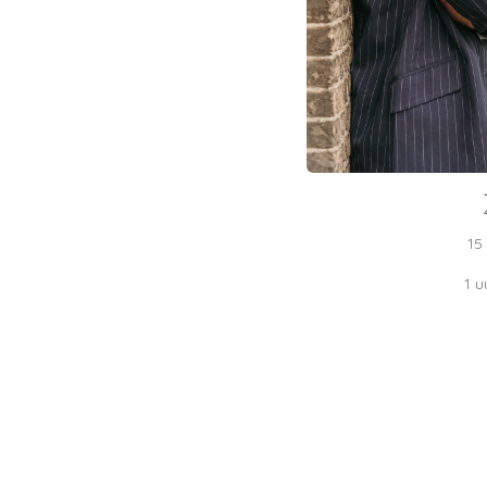
15
1 u