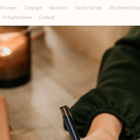
Trouwen
Zwanger
Newborn
Gezin/Groep
Afscheidsfotogr
Fotoafdrukken
Contact