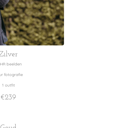
Zilver
 HR beelden
ur fotografie
1 outfit
€239
Goud