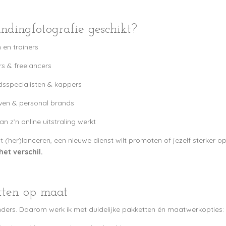
ndingfotografie geschikt?
 en trainers
s & freelancers
dsspecialisten & kappers
ijven & personal brands
an z’n online uitstraling werkt
 (her)lanceren, een nieuwe dienst wilt promoten of jezelf sterker op L
et verschil.
tten op maat
nders. Daarom werk ik met duidelijke pakketten én maatwerkopties: