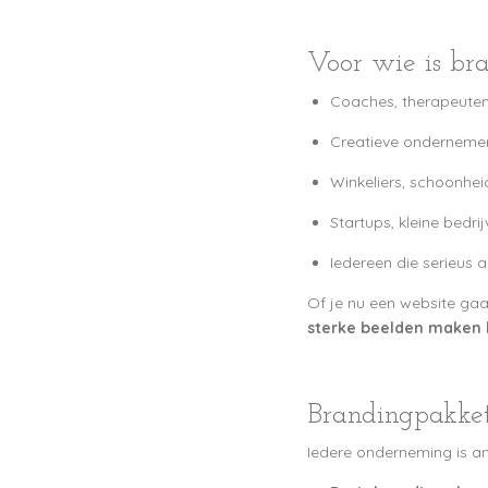
Voor wie is bra
Coaches, therapeuten
Creatieve ondernemer
Winkeliers, schoonhei
Startups, kleine bedr
Iedereen die serieus a
Of je nu een website gaat
sterke beelden maken h
Brandingpakke
Iedere onderneming is a