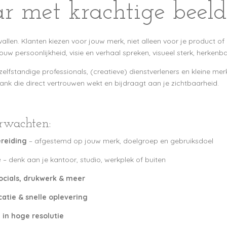
ar met krachtige beel
allen. Klanten kiezen voor jouw merk, niet alleen voor je product of 
ouw persoonlijkheid, visie en verhaal spreken, visueel sterk, herken
 zelfstandige professionals, (creatieve) dienstverleners en kleine m
k die direct vertrouwen wekt en bijdraagt aan je zichtbaarheid.
rwachten:
reiding
– afgestemd op jouw merk, doelgroep en gebruiksdoel
e
– denk aan je kantoor, studio, werkplek of buiten
ocials, drukwerk & meer
atie & snelle oplevering
 in hoge resolutie