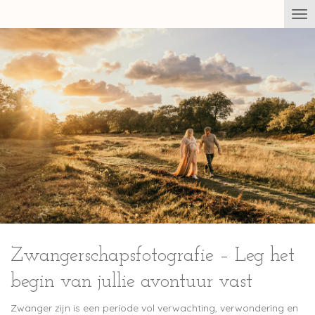
Ga
direct
naar
de
hoofdinhoud
Zwangerschapsfotografie – Leg het
begin van jullie avontuur vast
Zwanger zijn is een periode vol verwachting, verwondering en