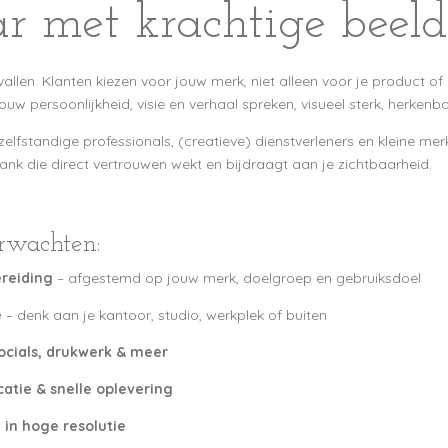
ar met krachtige beel
allen. Klanten kiezen voor jouw merk, niet alleen voor je product of 
ouw persoonlijkheid, visie en verhaal spreken, visueel sterk, herken
 zelfstandige professionals, (creatieve) dienstverleners en kleine m
k die direct vertrouwen wekt en bijdraagt aan je zichtbaarheid.
rwachten:
reiding
– afgestemd op jouw merk, doelgroep en gebruiksdoel
e
– denk aan je kantoor, studio, werkplek of buiten
ocials, drukwerk & meer
atie & snelle oplevering
 in hoge resolutie