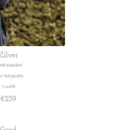
Zilver
 HR beelden
ur fotografie
1 outfit
€239
Goud