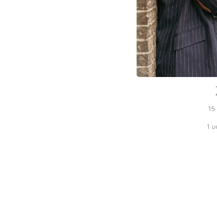
15
1 u