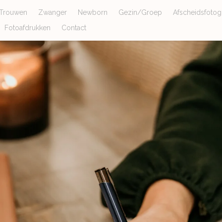
Trouwen
Zwanger
Newborn
Gezin/Groep
Afscheidsfotogr
Fotoafdrukken
Contact