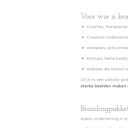
Voor wie is bra
Coaches, therapeuten
Creatieve ondernemer
Winkeliers, schoonhei
Startups, kleine bedr
Iedereen die serieus a
Of je nu een website gaat
sterke beelden maken h
Brandingpakke
Iedere onderneming is a