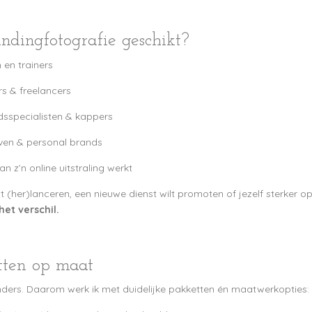
ndingfotografie geschikt?
 en trainers
s & freelancers
dsspecialisten & kappers
ijven & personal brands
an z’n online uitstraling werkt
 (her)lanceren, een nieuwe dienst wilt promoten of jezelf sterker op L
et verschil.
tten op maat
nders. Daarom werk ik met duidelijke pakketten én maatwerkopties: