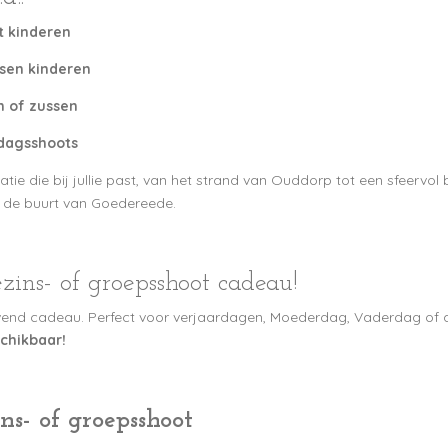
 kinderen
sen kinderen
n of zussen
rdagsshoots
tie die bij jullie past, van het strand van Ouddorp tot een sfeervo
n de buurt van Goedereede.
ezins- of groepsshoot cadeau!
ijvend cadeau. Perfect voor verjaardagen, Moederdag, Vaderdag of a
chikbaar!
ins- of groepsshoot