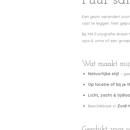
Puur sa
Een gezin verandert voor
vast te leggen. Niet gepos
Bij MA Fotografie draait
opa & oma of een groep 
Wat maakt mijn
Natuurlijke stijl
– gee
Op locatie of bij je t
Licht, zacht & tijdlo
Beschikbaar in
Zuid-
Geschikt voor o.