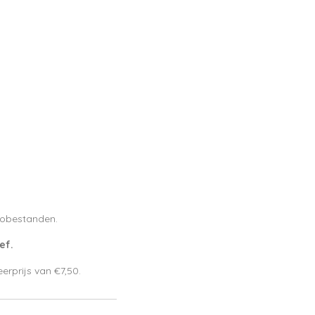
otobestanden.
ef.
rprijs van €7,50.