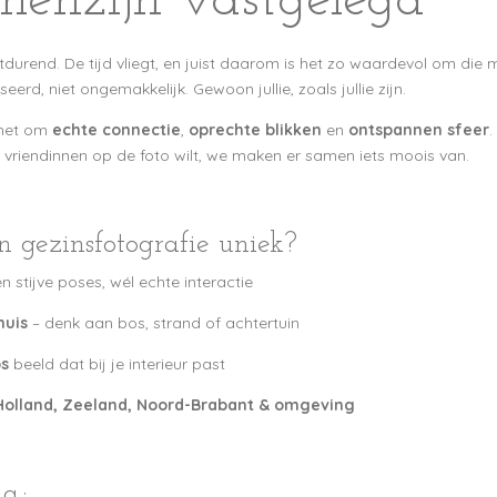
menzijn vastgelegd
tdurend. De tijd vliegt, en juist daarom is het zo waardevol om di
eerd, niet ongemakkelijk. Gewoon jullie, zoals jullie zijn.
 het om
echte connectie
,
oprechte blikken
en
ontspannen sfeer
.
vriendinnen op de foto wilt, we maken er samen iets moois van.
 gezinsfotografie uniek?
n stijve poses, wél echte interactie
huis
– denk aan bos, strand of achtertuin
os
beeld dat bij je interieur past
Holland, Zeeland, Noord-Brabant & omgeving
a.: