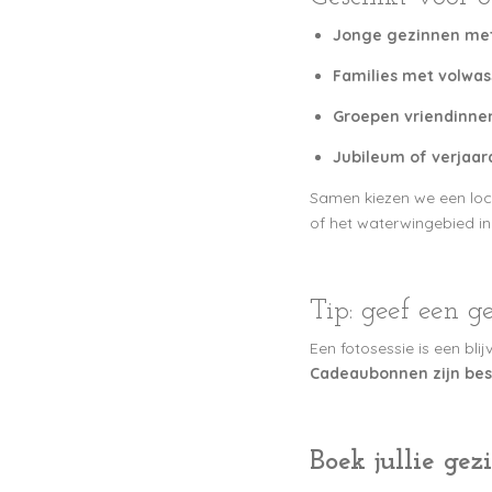
Jonge gezinnen met
Families met volwas
Groepen vriendinne
Jubileum of verjaa
Samen kiezen we een loca
of het waterwingebied i
Tip: geef een g
Een fotosessie is een bl
Cadeaubonnen zijn bes
Boek jullie gez