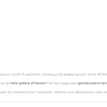
liestoot vanaf 15 personen ontvang je bij pakket goud 5 extra HR f
l je de
hele galerij afnemen
? Dit kan tegen een
gereduceerd tari
zen zijn berekend op 5 personen, daarna voor elke persoon een mee